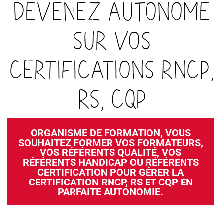
devenez autonome
sur vos
certifications RNCP,
RS, CQP
ORGANISME DE FORMATION, VOUS
SOUHAITEZ FORMER VOS FORMATEURS,
VOS RÉFÉRENTS QUALITÉ, VOS
RÉFÉRENTS HANDICAP OU RÉFÉRENTS
CERTIFICATION POUR GÉRER LA
CERTIFICATION RNCP, RS ET CQP EN
PARFAITE AUTONOMIE.