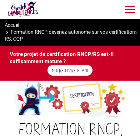
Aller
au
contenu
principal
Accueil
Formation RNCP, devenez autonome sur vos certifications 
RS, CQP
Votre projet de certification RNCP/RS est-il
suffisamment mature ?
NOTRE LIVRE BLANC
Formation RNCP,